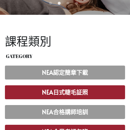
場地租借
聯絡我們
課程類別
NEEC比賽
登錄
/
註冊
 GATEGORY
搜索
NEA認定簡章下載
@nea.tw
NEA日式睫毛証照
NEA合格講師培訓