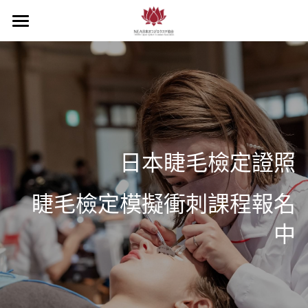
首頁
項目展示
檢定報名
所有分類
NEEC報名
檢定結果
日本睫毛檢定證照
企業包班
關於我們
睫毛檢定模擬衝刺課程報名
檢定班
認定學校
中
証書申請
認定沙龍
認定校申請
最新消息
常見問題