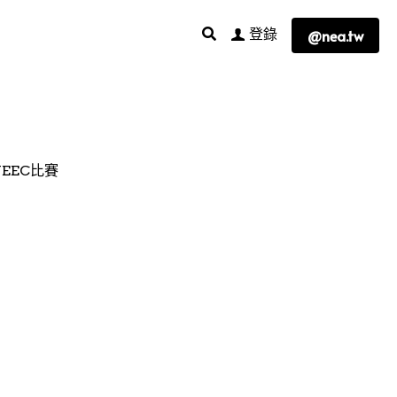
登錄
@nea.tw
NEEC比賽