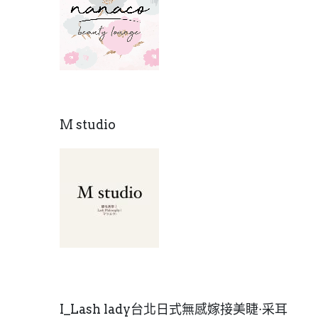
a
M studio
a
I_Lash lady台北日式無感嫁接美睫·采耳